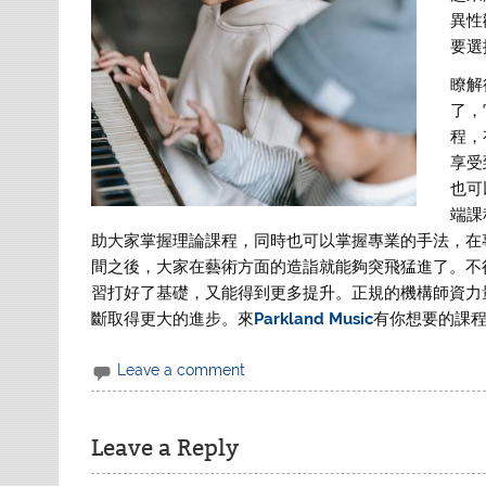
異性
要選
瞭解
了，
程，
享受
也可
端課
助大家掌握理論課程，同時也可以掌握專業的手法，在
間之後，大家在藝術方面的造詣就能夠突飛猛進了。不
習打好了基礎，又能得到更多提升。正規的機構師資力
斷取得更大的進步。來
Parkland Music
有你想要的課
Leave a comment
Leave a Reply