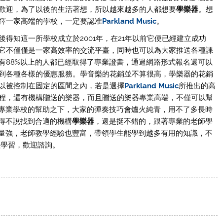
歡迎，為了以後的生活著想，所以越來越多的人都想要
學樂器
。想
擇一家高端的學校，一定要認准
Parkland Music
。
後得知這一所學校成立於2001年，在21年以前它便已經建立成功
它不僅僅是一家高效率的交流平臺，同時也可以為大家推送各種課
有88%以上的人都已經取得了專業證書，通過網路形式報名還可以
到各種各樣的優惠服務。學音樂的花銷並不算很高，學樂器的花銷
以被控制在固定的區間之內，若是選擇
Parkland Music
所推出的高
程，還有機構贈送的樂器，而且贈送的樂器專業高端，不僅可以幫
專業學校的幫助之下，大家的彈奏技巧會爐火純青，用不了多長時
得不說找到合適的機構
學樂器
，還是挺不錯的，跟著專業的老師學
量強，老師教學經驗也豐富，帶領學生能學到越多有用的知識，不
程學習，歡迎諮詢。