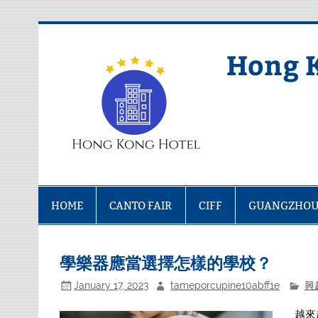
Skip
to
content
Hong 
HOME
CANTO FAIR
CIFF
GUANGZHOU
學樂器應當選擇怎樣的學校？
January 17, 2023
tameporcupine10abff1e
興
越來