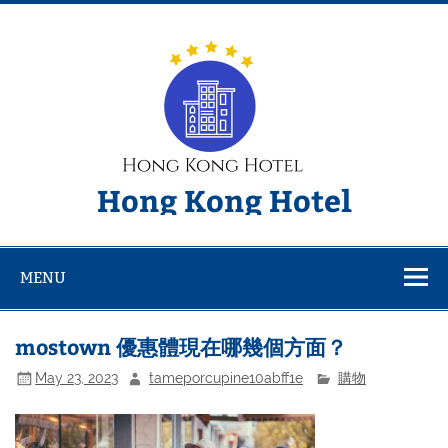
Skip
to
content
Hong Kong Hotel
MENU
mostown 優惠體現在哪幾個方面？
May 23, 2023
tameporcupine10abff1e
購物