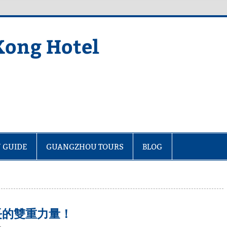
Kong Hotel
 GUIDE
GUANGZHOU TOURS
BLOG
長的雙重力量！