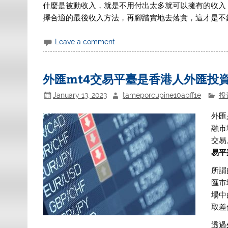
什麼是被動收入，就是不用付出太多就可以擁有的收入
擇合適的最後收入方法，再腳踏實地去落實，這才是不
Leave a comment
外匯mt4交易平臺是香港人外匯投
January 13, 2023
tameporcupine10abff1e
投
外匯
融市
交易
易平
所謂
匯市
場中
取差
透過