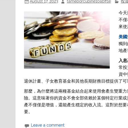
August 17, 2023
tameporcupine10abff1e
投
今天
不僅
來使
美國
獨到
地產
入息
常投
資中
退休計畫、子女教育基金和其他長期財務目標提供了可
那麼，為什麼將這兩種基金結合起來使用會產生雙重力
險。這意味著你的資金不會全部依賴於某個特定行業或
產不僅僅是增值，還能產生穩定的收入流。這對於想要
要。
Leave a comment