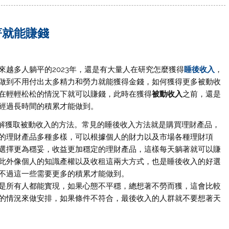
著就能賺錢
來越多人躺平的2023年，還是有大量人在研究怎麼獲得
睡後收入
，
做到不用付出太多精力和勞力就能獲得金錢，如何獲得更多被動收
在輕輕松松的情況下就可以賺錢，此時在獲得
被動收入
之前，還是
經過長時間的積累才能做到。
解獲取被動收入的方法。常見的睡後收入方法就是購買理財產品，
的理財產品多種多樣，可以根據個人的財力以及市場各種理財項
選擇更為穩妥，收益更加穩定的理財產品，這樣每天躺著就可以賺
此外像個人的知識產權以及收租這兩大方式，也是睡後收入的好選
不過這一些需要更多的積累才能做到。
是所有人都能實現，如果心態不平穩，總想著不勞而獲，這會比較
的情況來做安排，如果條件不符合，最後收入的人群就不要想著天