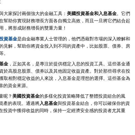
資
與大家探討兩個強大的金融工具：
美國投資基金和入息基金
。它們
在幫助你實現財務增長方面各自獨立高效，而且一旦將它們結合起
用，將形成財務增長的雙重力量！
投資基金
是由金融專業人士管理的，他們憑藉對市場的深入瞭解和
的見解，幫助你將資金投入到不同的資產中，比如股票、債券、房
等。
基金
，正如其名，是專注於提供穩定入息的投資工具。這些基金通
資於高股息股票、債券以及其他固定收益資產。對於那些尋求在投
獲取相對穩定收益的人來說，入息基金是理想的選擇。這些基金為
靠的資金來源。
量呢？
美國投資基金
的多樣化投資策略降低了整體投資組合的風
資產的表現。通過將
入息基金
與投資基金結合，你可以確保你的資
在投資中獲得收益的同時，保持一定經濟安全感的投資者尤其重