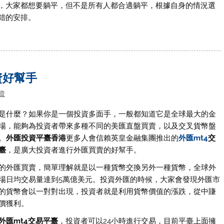
，大家都想要躺平，但不是所有人都合適躺平，根據自身的情況選
錯的安排。
資好幫手
資
是什麼？如果你是一個投資多面手，一般都知道它是全球最大的金
場，能夠為投資者帶來多種不同的美匯直盤買賣，以及交叉貨幣盤
。
外匯投資平臺香港
更多人會信賴英皇金融集團推出的
外匯mt4
交
臺
，是廣大投資者進行外匯買賣的好幫手。
的外匯買賣，簡單理解就是以一種貨幣交換另外一種貨幣，全球外
場日均交易量達到5萬億美元。投資外匯的時候，大家會發現外匯市
的貨幣會以一對對出現，投資者就是利用貨幣價值的漲跌，從中賺
價獲利。
外匯mt4交易平臺
，投資者可以24小時進行交易，目前平臺上面擁