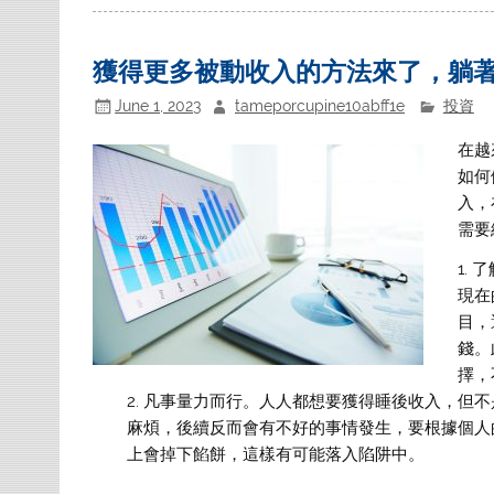
獲得更多被動收入的方法來了，躺
June 1, 2023
tameporcupine10abff1e
投資
在越
如何
入，
需要
了
現在
目，
錢。
擇，
凡事量力而行。人人都想要獲得睡後收入，但不
麻煩，後續反而會有不好的事情發生，要根據個人
上會掉下餡餅，這樣有可能落入陷阱中。