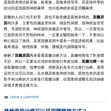
是面部表情比較呆板，板著臉，面無表情等等。若是按科學的
說法則是指面部神經麻痹，也叫面神經炎或是貝爾麻痹。
面癱的人自己也不好受，誰也不願意總是面無表情的。
面癱原
因
有許多，主要包括腦血管疾病、感染性病變、面神經血管受
壓、耳源性疾病、神經源性損傷及中毒等。所以，一旦發現自
己面部有些不對勁的時候，一定要去醫院檢查一下，不要掉以
輕心耽誤了病情。其實面癱原因中還有一些是誘發因素，比如
風寒感染、物理因素、外傷、腫瘤及代謝障礙等等。
瞭解了
面癱原因
再來看看面癱治療方法，面癱時間長了對身體
不好，所以一定要在出現的初期進行有效治療。
面癱治療
一般
採取藥物治療、按摩抬療、理療及針灸等方法進行治療。運用
這些方法可以消炎，去水腫及恢復神經功能。當然也有的是採
取手術治療的方法來進行面癱治療，但需要經過醫生的詳細確
診後才實施這種方法。
Leave a comment
脊椎滑脫治療可以採用哪幾種方式？