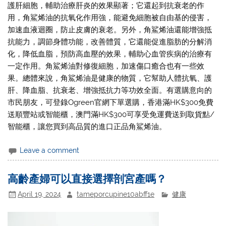
護肝細胞，輔助治療肝炎的效果顯著；它還起到抗衰老的作
用，角鯊烯油的抗氧化作用強，能避免細胞被自由基的侵害，
加速血液迴圈，防止皮膚的衰老。另外，角鯊烯油還能增強抵
抗能力，調節身體功能，改善體質，它還能促進脂肪的分解消
化，降低血脂，預防高血壓的效果，輔助心血管疾病的治療有
一定作用。角鯊烯油對修復細胞，加速傷口癒合也有一些效
果。總體來說，角鯊烯油是健康的物質，它幫助人體抗氧、護
肝、降血脂、抗衰老、增強抵抗力等功效全面。有選購意向的
市民朋友，可登錄Ogreen官網下單選購，香港滿HK$300免費
送順豐站或智能櫃，澳門滿HK$300可享受免運費送到取貨點/
智能櫃，讓您買到高品質的進口正品角鯊烯油。
Leave a comment
高齡產婦可以直接選擇剖宮產嗎？
April 19, 2024
tameporcupine10abff1e
健康