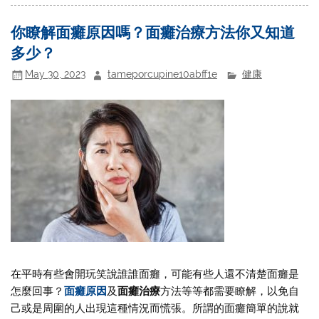
你瞭解面癱原因嗎？面癱治療方法你又知道
多少？
May 30, 2023
tameporcupine10abff1e
健康
在平時有些會開玩笑說誰誰面癱，可能有些人還不清楚面癱是
怎麼回事？
面癱原因
及
面癱治療
方法等等都需要瞭解，以免自
己或是周圍的人出現這種情況而慌張。所謂的面癱簡單的說就