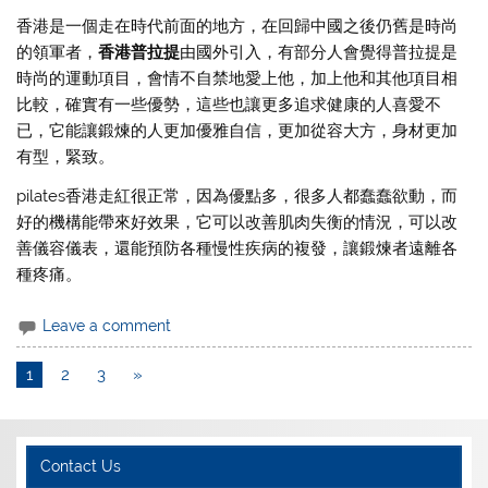
香港是一個走在時代前面的地方，在回歸中國之後仍舊是時尚
的領軍者，
香港普拉提
由國外引入，有部分人會覺得普拉提是
時尚的運動項目，會情不自禁地愛上他，加上他和其他項目相
比較，確實有一些優勢，這些也讓更多追求健康的人喜愛不
已，它能讓鍛煉的人更加優雅自信，更加從容大方，身材更加
有型，緊致。
pilates香港走紅很正常，因為優點多，很多人都蠢蠢欲動，而
好的機構能帶來好效果，它可以改善肌肉失衡的情況，可以改
善儀容儀表，還能預防各種慢性疾病的複發，讓鍛煉者遠離各
種疼痛。
Leave a comment
1
2
3
»
Contact Us