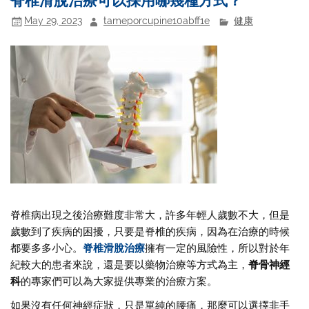
May 29, 2023
tameporcupine10abff1e
健康
脊椎病出現之後治療難度非常大，許多年輕人歲數不大，但是
歲數到了疾病的困擾，只要是脊椎的疾病，因為在治療的時候
都要多多小心。
脊椎滑脫治療
擁有一定的風險性，所以對於年
紀較大的患者來說，還是要以藥物治療等方式為主，
脊骨神經
科
的專家們可以為大家提供專業的治療方案。
如果沒有任何神經症狀，只是單純的腰痛，那麼可以選擇非手