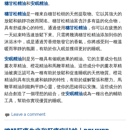
穗甘松精油
和
安眠精油
。
穗甘松精油
是一種來自穗甘松樹的天然提取物。它以其強大的
放鬆和鎮靜功效而聞名。穗甘松精油富含許多有益的化合物，
具有舒緩身心的特性。通過使用
穗甘松精油
，你可以在疲憊的
一天結束時迅速放鬆下來。只需將幾滴穗甘松精油添加到你的
沐浴水中，或是通過芳香燈散發它的香氣，你將感受到一種溫
暖而寧靜的氛圍，有助於你入眠並獲得更好的睡眠。
安眠精油
則是另一種具有催眠效果的精油。它的主要成分包括
薰衣草精油、橙花精油和馬鞭草精油。這些成分中的薰衣草精
油被廣泛認可為一種有助於放鬆和促進睡眠的天然物質。橙花
精油則具有抗焦慮和鎮靜的特性，有助於緩解緊張和壓力。馬
鞭草精油則能夠平靜心靈，使你的思緒得以安撫。這些成分的
結合創造了一個理想的組合，使
安眠精油
成為一種出色的輔助
工具，幫助你實現優質的睡眠。
Leave a comment