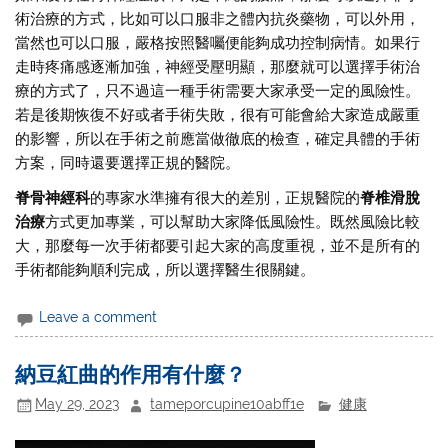
術治療的方式，比如可以口服非之體內抗炎藥物，可以外用，
當然也可以口服，嚴格按照醫囑便能夠成功控制病情。如果行
走時疼痛感逐漸加強，神經受壓明顯，那麼就可以選擇手術治
療的方式了，只不過這一種手術需要大家承受一定的風險性。
若是後期恢復不好或者手術失敗，很有可能會給大家造成嚴重
的影響，所以在手術之前應當做徹底的檢查，確定具體的手術
方案，同時還要選擇正規的醫院。
脊骨神經科
的專家水準擁有很大的差別，正規醫院的
脊椎滑脫
治療
方式更加專業，可以幫助大家降低風險性。既然風險比較
大，那麼每一次手術都要引起大家的高度重視，並不是所有的
手術都能夠順利完成，所以選擇醫生很關鍵。
Leave a comment
納豆紅曲的作用有什麼？
May 29, 2023
tameporcupine10abff1e
健康