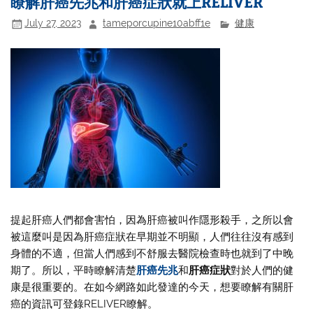
瞭解肝癌先兆和肝癌症狀就上RELIVER
July 27, 2023
tameporcupine10abff1e
健康
提起肝癌人們都會害怕，因為肝癌被叫作隱形殺手，之所以會
被這麼叫是因為肝癌症狀在早期並不明顯，人們往往沒有感到
身體的不適，但當人們感到不舒服去醫院檢查時也就到了中晚
期了。所以，平時瞭解清楚
肝癌先兆
和
肝癌症狀
對於人們的健
康是很重要的。在如今網路如此發達的今天，想要瞭解有關肝
癌的資訊可登錄RELIVER瞭解。