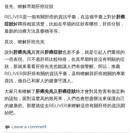
首先、瞭解早期肝癌症狀
RELIVER是一個有關肝癌的資訊平臺，在這個平臺上對於
肝癌
症狀
解釋得相當清楚，比如在早期的症狀有哪些，肝癌分類，
最新的治療方法及藥物等等。
其次、瞭解肝癌先兆
說到
肝癌先兆
其實與
肝癌症狀
也差不多，就是引起人們重視的
一些表現。只不過肝癌比較特殊，在其早期時並沒有明顯的症
狀，那就來看看肝癌先兆也能讓人們有個警醒。所以，推薦
RELIVER與肝癌有關的資訊平臺，及時瞭解與肝癌相關的專業
資訊，做自己和家人的健康守護人。
大家只有瞭解了
肝癌先兆
及
肝癌症狀
時才會對其危害有個足夠
的認知，面對這麼高的致死率，人們也會想盡辦法來保護自己
的健康的。那麼就從去RELIVER來瞭解這些有關肝癌的資訊開
始吧。
Leave a comment