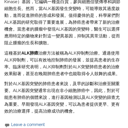
Kinase）基因，它編碼一種蛋白質，參與細胞信號傳導和調節
細胞生長。然而，當ALK基因發生突變時，可能導致其過度啟
動，進而促進肺癌的形成和發展。值得慶倖的是，科學家們對
ALK基因的研究取得了重要進展，為肺癌患者帶來了新的治療
機會。當患者的腫瘤中發現ALK基因的突變時，醫生可以選擇
應用特定的藥物來針對這一變異基因，抑制其異常活動，從而
阻止腫瘤的生長和擴散。
這種基於
ALK肺癌
治療方法被稱為ALK抑制劑治療。通過使用
ALK抑制劑，可以有效地控制肺癌的發展，並提高患者的生存
率。臨床研究表明，ALK抑制劑對於ALK突變肺癌患者的治療
效果顯著，甚至在晚期肺癌患者中也能取得令人鼓舞的成果。
對於ALK基因突變的肺癌患者來說，及早的診斷和治療至關重
要。ALK基因突變通常出現在非小細胞肺癌中，因此，對於可
能患有肺癌的個體來說，進行基因檢測以及ALK突變的篩查尤
為重要。早期發現ALK基因突變，可以為患者提供更早、更有
效的治療選擇，提高治療成功的機會。
Leave a comment