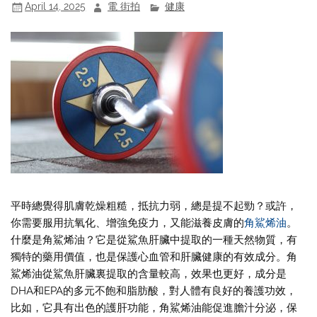
April 14, 2025
電 街拍
健康
平時總覺得肌膚乾燥粗糙，抵抗力弱，總是提不起勁？或許，
你需要服用抗氧化、增強免疫力，又能滋養皮膚的
角鯊烯油
。
什麼是角鯊烯油？它是從鯊魚肝臟中提取的一種天然物質，有
獨特的藥用價值，也是保護心血管和肝臟健康的有效成分。角
鯊烯油從鯊魚肝臟裏提取的含量較高，效果也更好，成分是
DHA和EPA的多元不飽和脂肪酸，對人體有良好的養護功效，
比如，它具有出色的護肝功能，角鯊烯油能促進膽汁分泌，保