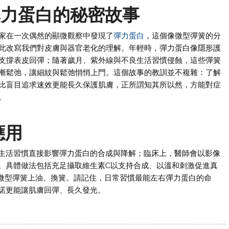
彈力蛋白的秘密故事
家在一次偶然的顯微觀察中發現了
彈力蛋白
，這個像微型彈簧的分
此改寫我們對皮膚與器官老化的理解。年輕時，彈力蛋白像隱形護
支撐表皮回彈；隨著歲月、紫外線與不良生活習慣侵蝕，這些彈簧
漸鬆弛，讓細紋與鬆弛悄悄上門。這個故事的教訓並不複雜：了解
比盲目追求速效更能長久保護肌膚，正所謂知其所以然，方能對症
。
應用
生活習慣直接影響彈力蛋白的合成與降解；臨床上，醫師會以影像
。具體做法包括充足攝取維生素C以支持合成、以溫和刺激促進真
微型彈簧上油、換簧。請記住，日常習慣最能左右彈力蛋白的命
諾更能讓肌膚回彈、長久發光。