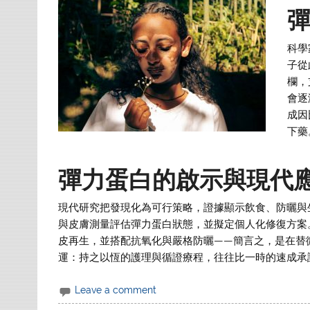
科學
子從
欄，
會逐
成因
下藥
彈力蛋白的啟示與現代
現代研究把發現化為可行策略，證據顯示飲食、防曬與
與皮膚測量評估彈力蛋白狀態，並擬定個人化修復方案
皮再生，並搭配抗氧化與嚴格防曬——簡言之，是在替
運：持之以恆的護理與循證療程，往往比一時的速成承
Leave a comment